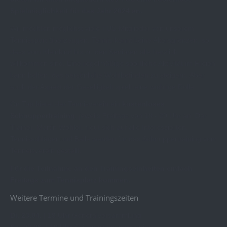
Spielmöglichkeit für das Jahr 2024 an.
Wir möchten möglichst viele TUS-Mitglieder von unserem
Tennissport überzeugen. Tennis kennt keine Altersgrenzen, so
dass vom Kleinkind bis zu den Senioren alle herzlich
willkommen sind. Eine regelmäßige sportliche Aktivität im Freien
kann helfen, das persönliche Wohlbefinden zu steigern. Aber
auch der Aspekt der Geselligkeit spielt eine wichtige Rolle.
On Top bietet der Tennisverein ein
kostenloses
Schnuppertraining
, jeweils Freitags von 18 - 20 Uhr an. Der
Trainer, Martin Wohler, freut sich auf alle Interessierten.
Tennisschläger und Bälle werden für das Schnuppertraining vom
Tenneisverein gestellt.
Für die Teilnahme an den Trainingseinheiten einfach
Freitags zum Tennisplatz kommen.
Weitere Termine und Trainingszeiten
Di. 23.04. | 19 Uhr
Generalversammlung
So. 02.06. | 10 Uhr
Saisoneröffnungsturnier