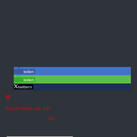
Mi. 17.7. | 16 - 18 Uhr
Ferienspaß Aktion
Sa. 24.08. | 10 Uhr
Doppelmeisterschaft
So. 22.09. | 10 Uhr
Saisonabschlussturnier
Herrenabend:
Dienstags ab 16 Uhr
Herren 30 Mannschaftstraining:
Mittwochs ab 18 Uhr
Damenabend:
Donnerstags ab 18 Uhr
Schnuppertraining TUS Kooperation:
Freitags 18 - 20 UHr
Grillabende:
11.06., 11.07., 06.08.
teilen
teilen
twittern
Mai 30, 2024
Geschrieben von
tvb
Zeige alle Artikel von:
tvb
Kommentare sind deaktiviert.